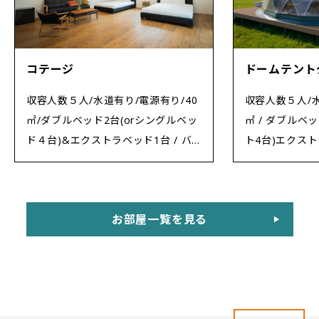
コテージ
ドームテント
収容人数５人/水道有り/電源有り/40
収容人数５人/水
㎡/ダブルベッド2台(orシングルベッ
㎡ / ダブルベ
ド４台)&エクストラベッド1台 / バ
ト4台)エクスト
スルーム / ウッドデッキ / エアコン
エアコンあり
あり
お部屋一覧を見る