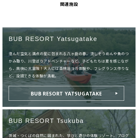
関連施設
BUB RESORT Yatsugatake
澄んだ空気と満点の星に包まれる八ヶ岳の春。流しそうめんや魚のつ
かみ取り、川登ぼりアドベンチャーなど、子どもたちは夏を感じなが
ら、爽快に大冒険！大人には森林浴ヨガ体験や、フレグランス作りな
ど、没頭できる体験が満載。
BUB RESORT YATSUGATAKE
BUB RESORT Tsukuba
茨城・つくばの自然に囲まれた、学びと遊びの体験リゾート。プログ