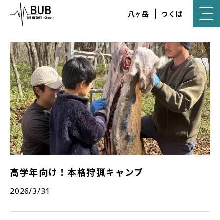
八ヶ岳
つくば
高学年向け！本格狩猟キャンプ
2026/3/31