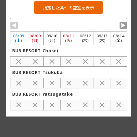
▼
▼
08/
08
08/
09
08/
10
08/
11
08/
12
08/
13
08/
14
(土)
(日)
(月)
(火)
(水)
(木)
(金)
BUB RESORT Chosei
BUB RESORT Tsukuba
BUB RESORT Yatsugatake