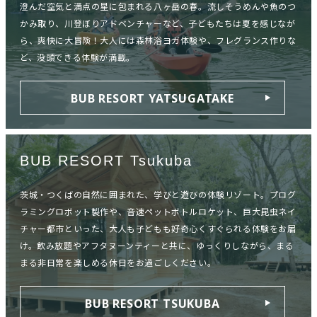
澄んだ空気と満点の星に包まれる八ヶ岳の春。流しそうめんや魚のつ
かみ取り、川登ぼりアドベンチャーなど、子どもたちは夏を感じなが
ら、爽快に大冒険！大人には森林浴ヨガ体験や、フレグランス作りな
ど、没頭できる体験が満載。
BUB RESORT YATSUGATAKE
BUB RESORT Tsukuba
茨城・つくばの自然に囲まれた、学びと遊びの体験リゾート。プログ
ラミングロボット製作や、音速ペットボトルロケット、巨大昆虫ネイ
チャー都市といった、大人も子どもも好奇心くすぐられる体験をお届
け。飲み放題やアフタヌーンティーと共に、ゆっくりしながら、まる
まる非日常を楽しめる休日をお過ごしください。
BUB RESORT TSUKUBA