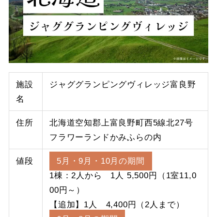
施設
ジャググランピングヴィレッジ富良野
名
住所
北海道空知郡上富良野町西5線北27号
フラワーランドかみふらの内
値段
5月・9月・10月の期間
1棟：2人から 1人 5,500円（1室11,0
00円～）
【追加】1人 4,400円（2人まで）