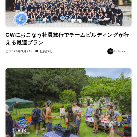
GWにおこなう社員旅行でチームビルディングが行
える最適プラン
2026年3月21日
社員旅行
bubresort