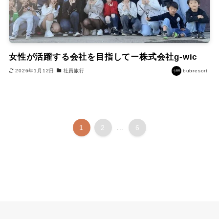
女性が活躍する会社を目指してー株式会社g-wic
2026年1月12日
社員旅行
bubresort
1
2
...
6