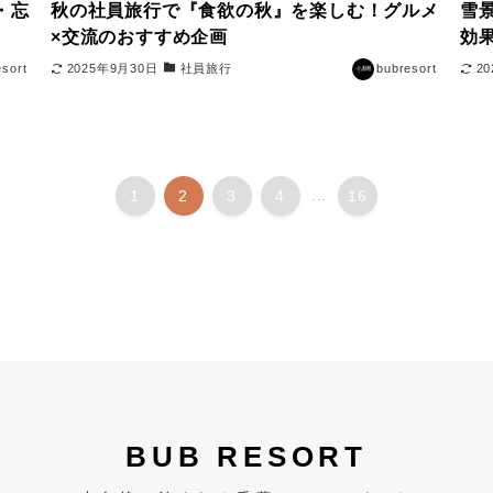
・忘
秋の社員旅行で『食欲の秋』を楽しむ！グルメ
雪
×交流のおすすめ企画
効
esort
2025年9月30日
社員旅行
bubresort
2
1
2
3
4
...
16
BUB RESORT