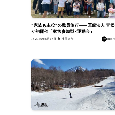
“家族も主役”の職員旅行――医療法人 青
が初開催「家族参加型×運動会」
2026年6月17日
社員旅行
bubr