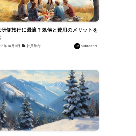
は研修旅行に最適？気候と費用のメリットを
説
025年10月9日
社員旅行
bubresort