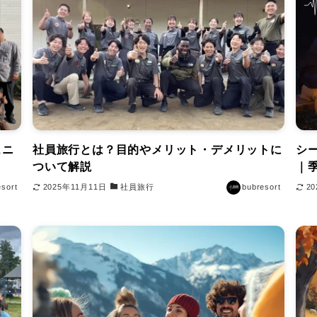
ュニ
社員旅行とは？目的やメリット・デメリットに
シ
ついて解説
｜
esort
2025年11月11日
社員旅行
bubresort
2