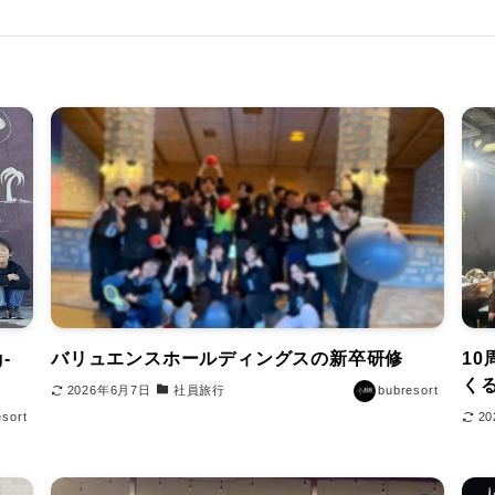
-
バリュエンスホールディングスの新卒研修
1
く
2026年6月7日
社員旅行
bubresort
esort
2