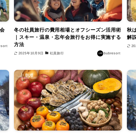
松会
冬の社員旅行の費用相場とオフシーズン活用術
秋
｜スキー・温泉・忘年会旅行をお得に実施する
解
方法
esort
2
2025年10月9日
社員旅行
bubresort