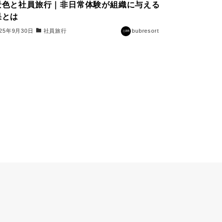
景色と社員旅行｜非日常体験が組織に与える
果とは
025年9月30日
社員旅行
bubresort