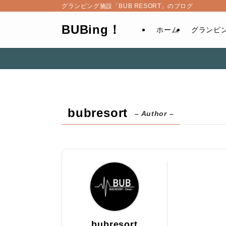
グランピング施設「BUB RESORT」のブログ
BUBing！
ホーム
グランピ
bubresort
– Author –
bubresort