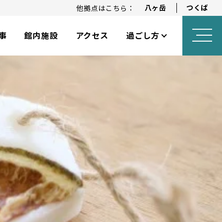
八ヶ岳
つくば
他拠点はこちら：
事
館内施設
アクセス
過ごし方
ロングステイプラン
アニバーサリープラン
乳幼児向けサービス