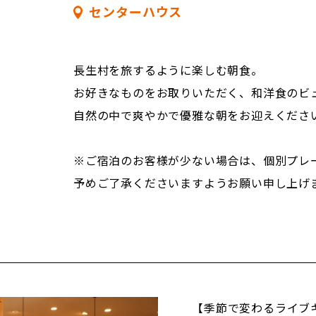
・カルピスソーダ
センターハウス
・塩パン
・オレンジジュース
・バジルデニッシュ
・ジンジャーエール
長生村を旅するように楽しむ朝食。
キッズビュッフェ
※季節や仕入れ状況に
お好きなものをお取りいただく、和洋食のビ
・スマイルポテト
ざいます。
自然の中で爽やかで優雅な朝をお迎えくださ
・屋台風焼きそば
・柔らかジューシー唐
※ご宿泊のお客様が少ない場合は、個別プレ
・屋台風とろふわたこ
予めご了承くださいますようお願い申し上げ
・チーズたっぷりフラ
・具沢山ビーフカレー
デザートビュッフェ
・黒豆抹茶ロール
・なめらかプリン
【季節で変わるライブ