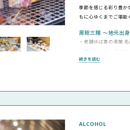
季節を感じる彩り豊か
もに心ゆくまでご堪能
房総三膳 〜地元出
・老舗ゆば喜の湯葉 名
・鰹のたたき 〜祖父
続きを読む
・千葉県産ロースト
ライブキッチンBBQ
・チバザビーフ サー
・九十九里産 はまぐり
・メカジキのグリル
・焼き野菜（とうもろ
ALCOHOL
“地産地消” 季節の