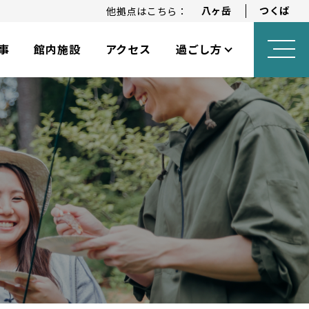
八ヶ岳
つくば
他拠点はこちら：
事
館内施設
アクセス
過ごし方
ロングステイプラン
アニバーサリープラン
乳幼児向けサービス