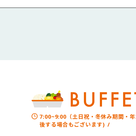
・房総ウイスキー
・水耕栽培のミックス
・房総ラム
・房総レモンジン
【ドレッシング】
・カシス
・コーンドレッシング
・梅酒
・シーザードレッシン
・白子玉ねぎドレッシ
SOFT DRINK
・すりおろし人参ドレ
・お水
・炭酸水
【スープ】
・ウーロン茶
・白子玉ねぎのオニ
・冷製トマトスープ 
・カルピス
7:00~9:00（土日祝・冬休み期間
・コカコーラ
後する場合もございます)
【ご飯・パン】
・リンゴジュース
・千葉県産コシヒカリ