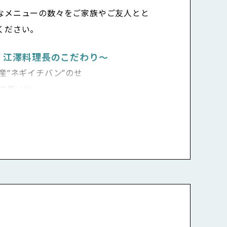
なメニューの数々をご家族やご友人とと
ください。
身 江澤料理長のこだわり〜
産“ネギイチバン”のせ
との思い出〜
ビーフ
 〜房総の恵み 〜
ロインステーキ
浜焼き
こし、パプリカ、エリンギ）
ビュッフェ ※一部ご紹介