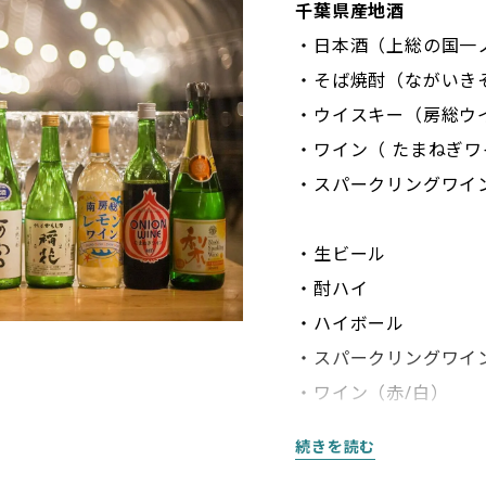
千葉県産地酒
【温菜】
・日本酒（上総の国一ノ
・しらすのペペロンチ
・そば焼酎（ながいき
・千葉県産錦爽とりの
・ウイスキー（房総ウ
・銚子産ふっくらイ
・ワイン（ たまねぎワ
・房総ポークのぷる
・スパークリングワイ
・フレンチフライ ケ
・千葉県産キンメダイ
・生ビール
・酎ハイ
【サラダ・冷菜】
・ハイボール
・鰻の冷製蒲焼き風
・スパークリングワイ
・カクテルシュリンプ
・ワイン（赤/白）
・いぶりがっこクリー
・長生村長谷川園芸
続きを読む
【BUB BAR】※夕
・近海産真鯛のハー