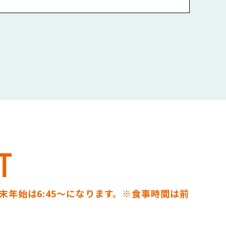
リーフサラダ
グ
ング
ッシング
オンスープ
〜ガスパチョ風〜
・年末年始は6:45～になります。※食事時間は前