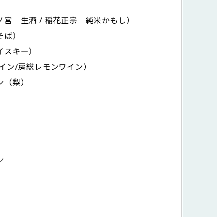
宮 生酒 / 稲花正宗 純米かもし）
ーノ
そば）
唐揚げ
イスキー）
ワシフライ
イン/房総レモンワイン）
ぷる柔らか煮
ン（梨）
イジャンスパイス
のアクアパッツァ
ン
ムチーズ
の冷やしトマト
食後のアルコール提供
ブカルパッチョ