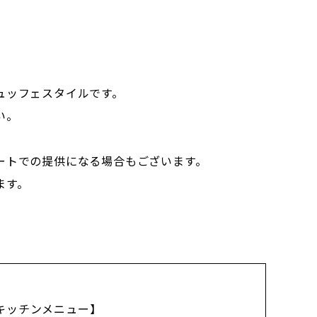
より内容は予告なく変更になる場合がご
ュッフェスタイルです。
い。
揚げ
ートでの提供になる場合もございます。
やき
ます。
ンク串
（甘口）
キッチンメニュー】