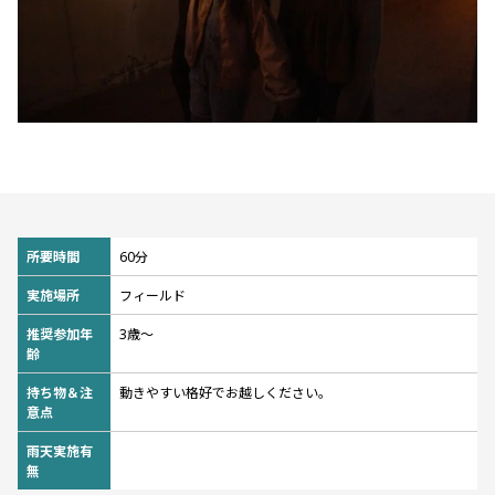
所要時間
60分
実施場所
フィールド
推奨参加年
3歳〜
齢
持ち物＆注
動きやすい格好でお越しください。
意点
雨天実施有
無