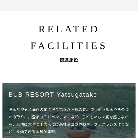
RELATED
FACILITIES
関連施設
BUB RESORT Yatsugatake
澄んだ空気と満点の星に包まれる八ヶ岳の春。流しそうめんや魚のつ
かみ取り、川登ぼりアドベンチャーなど、子どもたちは夏を感じなが
ら、爽快に大冒険！大人には森林浴ヨガ体験や、フレグランス作りな
ど、没頭できる体験が満載。