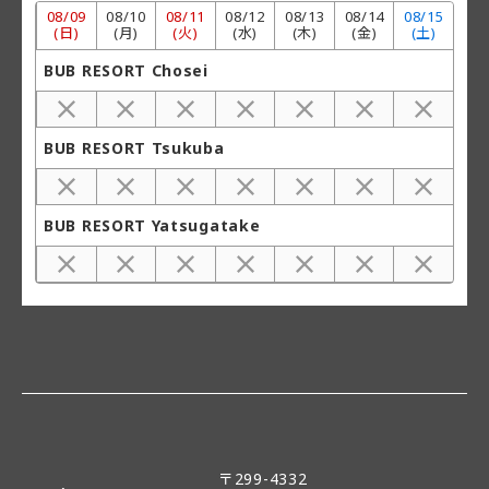
08/
09
08/
10
08/
11
08/
12
08/
13
08/
14
08/
15
(日)
(月)
(火)
(水)
(木)
(金)
(土)
BUB RESORT Chosei
BUB RESORT Tsukuba
BUB RESORT Yatsugatake
〒299-4332