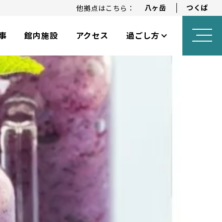
八ヶ岳
つくば
他拠点はこちら：
事
館内施設
アクセス
過ごし方
ロングステイプラン
アニバーサリープラン
乳幼児向けサービス