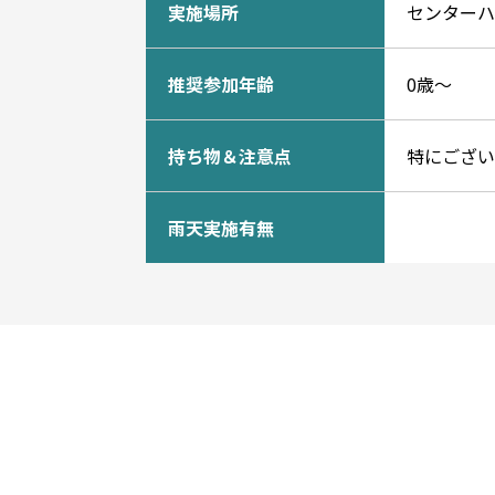
実施場所
センターハ
推奨参加年齢
0歳〜
持ち物＆注意点
特にござい
雨天実施有無