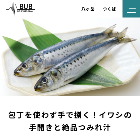
八ヶ岳
つくば
包丁を使わず手で捌く！イワシの
手開きと絶品つみれ汁