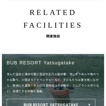
RELATED
FACILITIES
関連施設
BUB RESORT Yatsugatake
澄んだ空気と満点の星に包まれる八ヶ岳の春。流しそうめんや魚のつ
かみ取り、川登ぼりアドベンチャーなど、子どもたちは夏を感じなが
ら、爽快に大冒険！大人には森林浴ヨガ体験や、フレグランス作りな
ど、没頭できる体験が満載。
BUB RESORT YATSUGATAKE