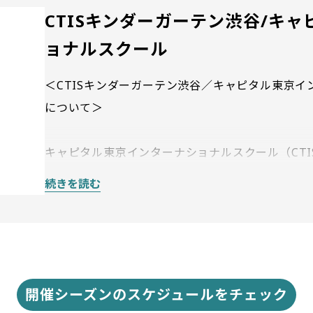
CTISキンダーガーテン渋谷/キ
ョナルスクール
＜CTISキンダーガーテン渋谷／キャピタル東京イ
について＞
キャピタル東京インターナショナルスクール（CTIS
であり、現在はエンジェル投資家として約50社に
続きを読む
が2022年に設立したインターナショナルスクー
人材の育成を目指しています。
CTISでは国際バカロレア（IB）を導入し、歴史
業後の進路までを見据えた一貫教育を提供してい
開催シーズンのスケジュールをチェック
現在、小学部・中学部はIB認定校であり、高校部