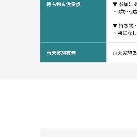
持ち物＆注意点
▼ 参加に
・0歳～2
▼ 持ち物
・特になし
雨天実施有無
雨天実施あ