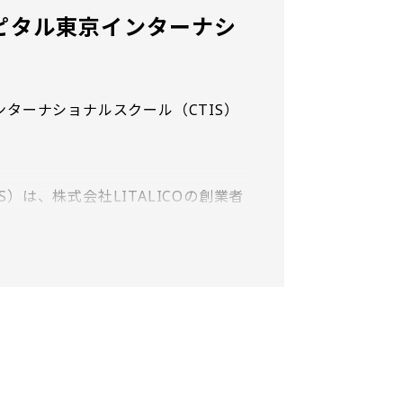
ャピタル東京インターナシ
ンターナショナルスクール（CTIS）
）は、株式会社LITALICOの創業者
出資する佐藤崇弘（さとうたかひろ）
ルです。変化する社会の中で活躍できる
のある確かなカリキュラムのもと、卒
ます。
も設立時のIB認定取得に向けて準備を