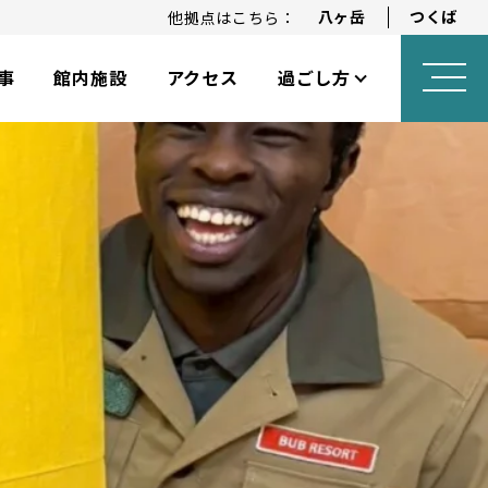
八ヶ岳
つくば
他拠点はこちら：
事
館内施設
アクセス
過ごし方
ロングステイプラン
アニバーサリープラン
乳幼児向けサービス