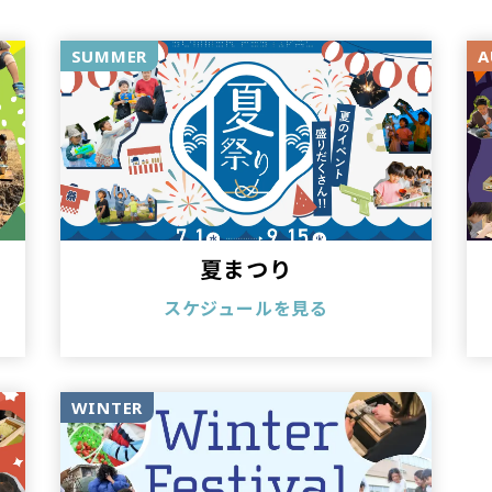
進めています。
SUMMER
A
その幼稚部として運営する「CTISキンダーガーテ
「認可外保育施設」と「インターナショナルスク
持つ、インターナショナル保育施設として運営を
通常保育時間（8時～18時）に加え、最長で朝7時
応し、共働き家庭を支えます。
夏まつり
また、都心という立地を活かし、フットサル・ダ
スケジュールを見る
から学べる多彩なプログラムを提供しています。
WINTER