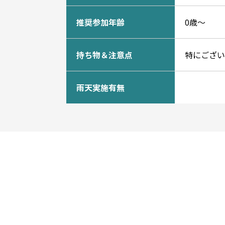
推奨参加年齢
0歳〜
持ち物＆注意点
特にござい
雨天実施有無