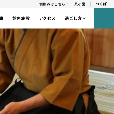
八ヶ岳
つくば
他拠点はこちら：
事
館内施設
アクセス
過ごし方
ロングステイプラン
アニバーサリープラン
乳幼児向けサービス