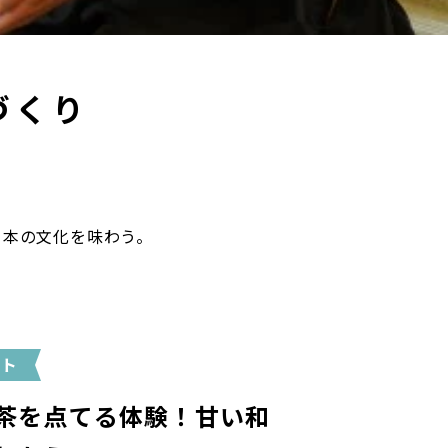
づくり
日本の文化を味わう。
ント
茶を点てる体験！甘い和