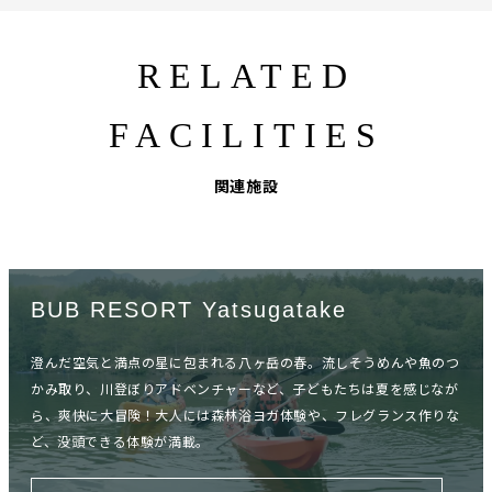
RELATED
FACILITIES
関連施設
BUB RESORT Yatsugatake
澄んだ空気と満点の星に包まれる八ヶ岳の春。流しそうめんや魚のつ
かみ取り、川登ぼりアドベンチャーなど、子どもたちは夏を感じなが
ら、爽快に大冒険！大人には森林浴ヨガ体験や、フレグランス作りな
ど、没頭できる体験が満載。