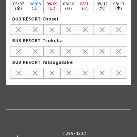
08/
07
08/
08
08/
09
08/
10
08/
11
08/
12
08/
13
(金)
(土)
(日)
(月)
(火)
(水)
(木)
BUB RESORT Chosei
BUB RESORT Tsukuba
BUB RESORT Yatsugatake
〒299-4332