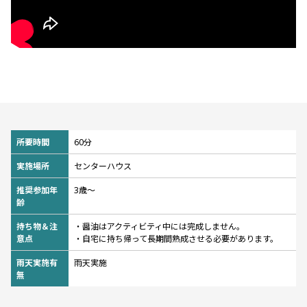
所要時間
60分
実施場所
センターハウス
推奨参加年
3歳〜
齢
持ち物＆注
・醤油はアクティビティ中には完成しません。
意点
・自宅に持ち帰って長期間熟成させる必要があります。
雨天実施有
雨天実施
無