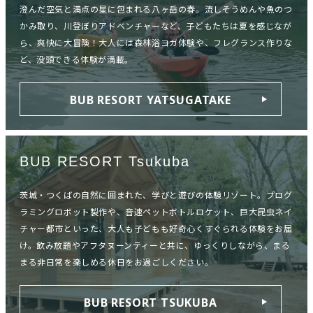
澄んだ空気と満点の星に包まれる八ヶ岳の春。流しそうめんや魚のつ
かみ取り、川登ぼりアドベンチャーなど、子どもたちは夏を感じなが
ら、爽快に大冒険！大人には森林浴ヨガ体験や、フレグランス作りな
ど、没頭できる体験が満載。
BUB RESORT YATSUGATAKE
BUB RESORT Tsukuba
茨城・つくばの自然に囲まれた、学びと遊びの体験リゾート。プログ
ラミングロボット製作や、音速ペットボトルロケット、巨大昆虫ネイ
チャー都市といった、大人も子どもも好奇心くすぐられる体験をお届
け。飲み放題やアフタヌーンティーと共に、ゆっくりしながら、まる
まる非日常を楽しめる休日をお過ごしください。
BUB RESORT TSUKUBA