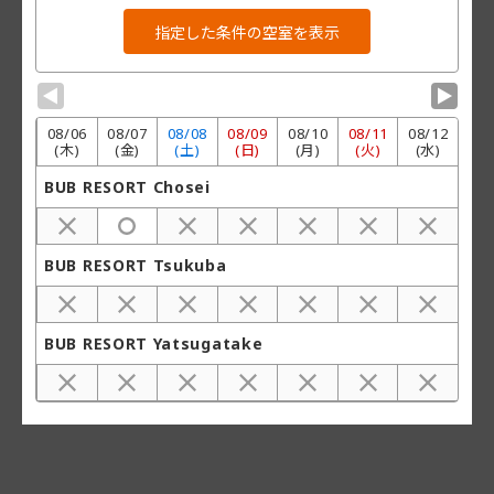
▼
▼
08/
06
08/
07
08/
08
08/
09
08/
10
08/
11
08/
12
(木)
(金)
(土)
(日)
(月)
(火)
(水)
BUB RESORT Chosei
BUB RESORT Tsukuba
BUB RESORT Yatsugatake