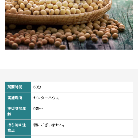
所要時間
60分
実施場所
センターハウス
推奨参加年
0歳〜
齢
持ち物＆注
特にございません。
意点