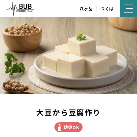
八ヶ岳
つくば
大豆から豆腐作り
幼児OK