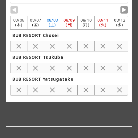
▼
▼
08/
06
08/
07
08/
08
08/
09
08/
10
08/
11
08/
12
(木)
(金)
(土)
(日)
(月)
(火)
(水)
BUB RESORT Chosei
BUB RESORT Tsukuba
BUB RESORT Yatsugatake