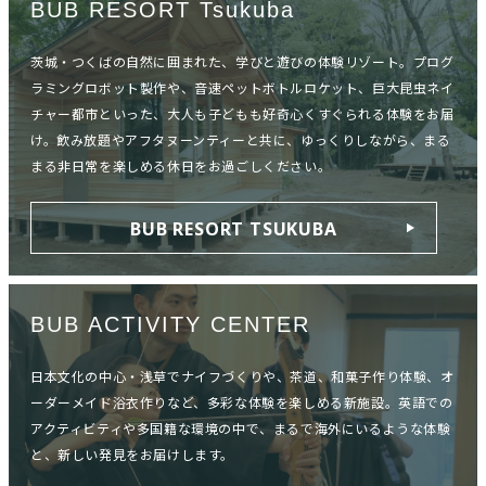
BUB RESORT Tsukuba
茨城・つくばの自然に囲まれた、学びと遊びの体験リゾート。プログ
ラミングロボット製作や、音速ペットボトルロケット、巨大昆虫ネイ
チャー都市といった、大人も子どもも好奇心くすぐられる体験をお届
け。飲み放題やアフタヌーンティーと共に、ゆっくりしながら、まる
まる非日常を楽しめる休日をお過ごしください。
BUB RESORT TSUKUBA
BUB ACTIVITY CENTER
日本文化の中心・浅草でナイフづくりや、茶道、和菓子作り体験、オ
ーダーメイド浴衣作りなど、多彩な体験を楽しめる新施設。英語での
アクティビティや多国籍な環境の中で、まるで海外にいるような体験
と、新しい発見をお届けします。