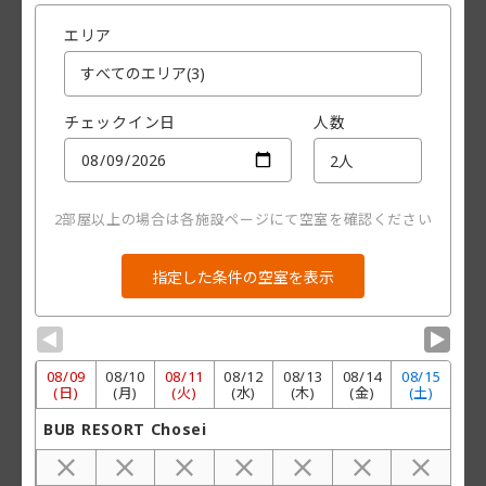
エリア
チェックイン日
人数
2部屋以上の場合は各施設ページにて空室を確認ください
▼
▼
08/
09
08/
10
08/
11
08/
12
08/
13
08/
14
08/
15
(日)
(月)
(火)
(水)
(木)
(金)
(土)
BUB RESORT Chosei