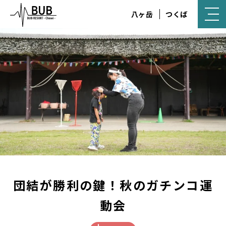
八ヶ岳
つくば
団結が勝利の鍵！秋のガチンコ運
動会