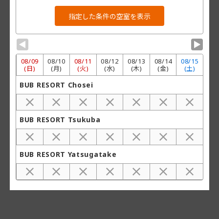
▼
▼
08/
09
08/
10
08/
11
08/
12
08/
13
08/
14
08/
15
(日)
(月)
(火)
(水)
(木)
(金)
(土)
BUB RESORT Chosei
BUB RESORT Tsukuba
BUB RESORT Yatsugatake