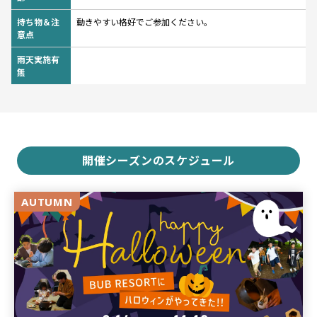
持ち物＆注
動きやすい格好でご参加ください。
意点
雨天実施有
無
開催シーズンのスケジュール
AUTUMN