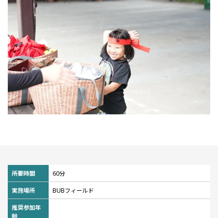
所要時間
60分
実施場所
BUBフィールド
推奨参加年
齢