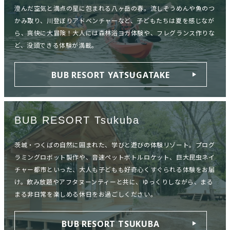
澄んだ空気と満点の星に包まれる八ヶ岳の春。流しそうめんや魚のつ
かみ取り、川登ぼりアドベンチャーなど、子どもたちは夏を感じなが
ら、爽快に大冒険！大人には森林浴ヨガ体験や、フレグランス作りな
ど、没頭できる体験が満載。
BUB RESORT YATSUGATAKE
BUB RESORT Tsukuba
茨城・つくばの自然に囲まれた、学びと遊びの体験リゾート。プログ
ラミングロボット製作や、音速ペットボトルロケット、巨大昆虫ネイ
チャー都市といった、大人も子どもも好奇心くすぐられる体験をお届
け。飲み放題やアフタヌーンティーと共に、ゆっくりしながら、まる
まる非日常を楽しめる休日をお過ごしください。
BUB RESORT TSUKUBA