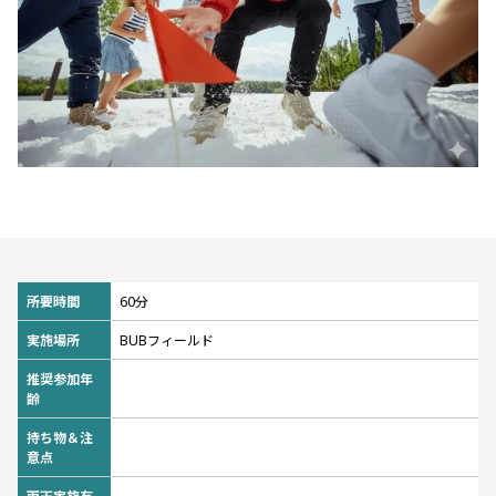
所要時間
60分
実施場所
BUBフィールド
推奨参加年
齢
持ち物＆注
意点