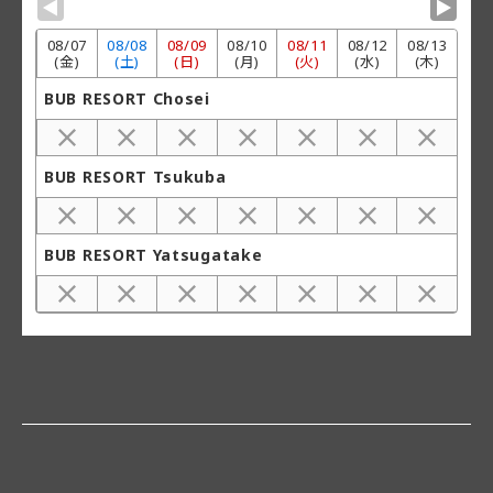
▼
▼
08/
07
08/
08
08/
09
08/
10
08/
11
08/
12
08/
13
(金)
(土)
(日)
(月)
(火)
(水)
(木)
BUB RESORT Chosei
BUB RESORT Tsukuba
BUB RESORT Yatsugatake