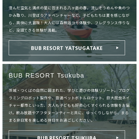
澄んだ空気と満点の星に包まれる八ヶ岳の春。流しそうめんや魚のつ
かみ取り、川登ぼりアドベンチャーなど、子どもたちは夏を感じなが
ら、爽快に大冒険！大人には森林浴ヨガ体験や、フレグランス作りな
ど、没頭できる体験が満載。
BUB RESORT YATSUGATAKE
BUB RESORT Tsukuba
茨城・つくばの自然に囲まれた、学びと遊びの体験リゾート。プログ
ラミングロボット製作や、音速ペットボトルロケット、巨大昆虫ネイ
チャー都市といった、大人も子どもも好奇心くすぐられる体験をお届
け。飲み放題やアフタヌーンティーと共に、ゆっくりしながら、まる
まる非日常を楽しめる休日をお過ごしください。
BUB RESORT TSUKUBA