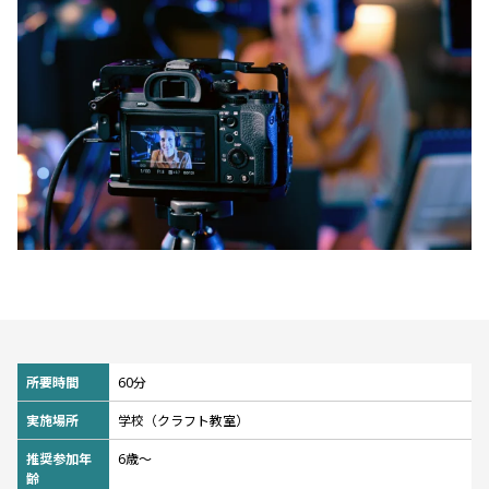
所要時間
60分
実施場所
学校（クラフト教室）
推奨参加年
6歳〜
齢