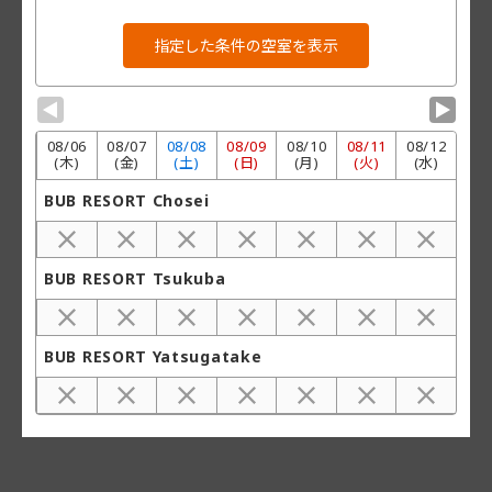
▼
▼
08/
06
08/
07
08/
08
08/
09
08/
10
08/
11
08/
12
(木)
(金)
(土)
(日)
(月)
(火)
(水)
BUB RESORT Chosei
BUB RESORT Tsukuba
BUB RESORT Yatsugatake