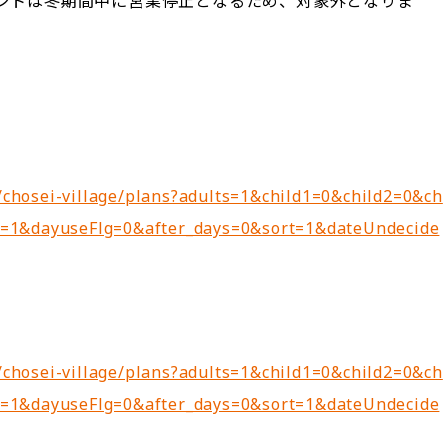
ントは冬期間中に営業停止となるため、対象外となりま
s/chosei-village/plans?adults=1&child1=0&child2=0&ch
s=1&dayuseFlg=0&after_days=0&sort=1&dateUndecide
s/chosei-village/plans?adults=1&child1=0&child2=0&ch
s=1&dayuseFlg=0&after_days=0&sort=1&dateUndecide