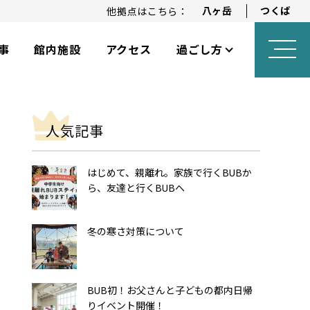
八ヶ岳
つくば
他拠点はこちら：
事
館内施設
アクセス
過ごし方
ロングステイプラン
アニバーサリープラン
乳幼児向けサービス
人気記事
はじめて、親離れ。家族で行くBUBか
ら、友達と行くBUBへ
冬の寒さ対策について
BUB初！お父さんと子どもの都内日帰
りイベント開催！